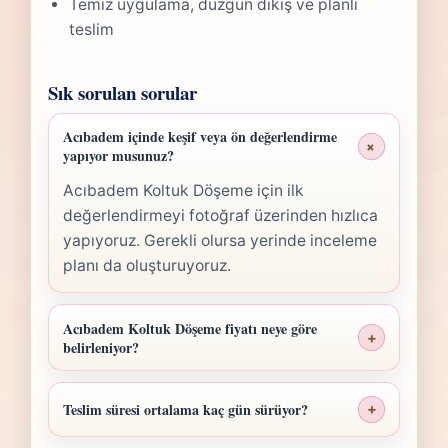
Temiz uygulama, düzgün dikiş ve planlı
teslim
Sık sorulan sorular
Acıbadem içinde keşif veya ön değerlendirme
+
yapıyor musunuz?
Acıbadem Koltuk Döşeme için ilk
değerlendirmeyi fotoğraf üzerinden hızlıca
yapıyoruz. Gerekli olursa yerinde inceleme
planı da oluşturuyoruz.
Acıbadem Koltuk Döşeme fiyatı neye göre
+
belirleniyor?
Acıbadem Koltuk Döşeme fiyatı; ölçü,
malzeme sınıfı, işçilik yoğunluğu ve teslim
Teslim süresi ortalama kaç gün sürüyor?
+
planına göre belirlenir. Fotoğraf