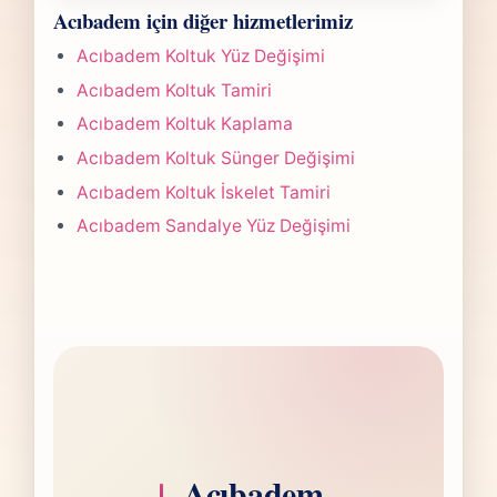
Acıbadem Koltuk Döşeme işlerinde süre
gönderdiğinizde hızlıca anlaşılır bir aralık
Acıbadem için diğer hizmetlerimiz
yapılan işlemin kapsamına göre değişir.
paylaşırız.
Çoğu projede 5-7 iş günü hedefiyle çalışır,
Acıbadem Koltuk Yüz Değişimi
olası değişikliği önceden bildiririz.
Acıbadem Koltuk Tamiri
Acıbadem Koltuk Kaplama
Acıbadem Koltuk Sünger Değişimi
Acıbadem Koltuk İskelet Tamiri
Acıbadem Sandalye Yüz Değişimi
Acıbadem