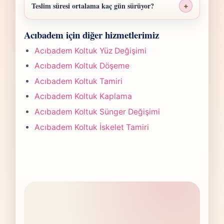
malzeme sınıfı, işçilik yoğunluğu ve teslim
Teslim süresi ortalama kaç gün sürüyor?
+
planına göre belirlenir. Fotoğraf
Acıbadem Sandalye Döşeme işlerinde süre
gönderdiğinizde hızlıca anlaşılır bir aralık
Acıbadem için diğer hizmetlerimiz
yapılan işlemin kapsamına göre değişir.
paylaşırız.
Çoğu projede 5-7 iş günü hedefiyle çalışır,
Acıbadem Koltuk Yüz Değişimi
olası değişikliği önceden bildiririz.
Acıbadem Koltuk Döşeme
Acıbadem Koltuk Tamiri
Acıbadem Koltuk Kaplama
Acıbadem Koltuk Sünger Değişimi
Acıbadem Koltuk İskelet Tamiri