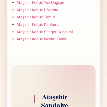
Çoğu projede 5-7 iş günü hedefiyle çalışır,
Ataşehir Koltuk Yüz Değişimi
olası değişikliği önceden bildiririz.
Ataşehir Koltuk Döşeme
Ataşehir Koltuk Tamiri
Ataşehir Koltuk Kaplama
Ataşehir Koltuk Sünger Değişimi
Ataşehir Koltuk İskelet Tamiri
Ataşehir
Sandalye