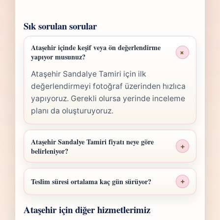
Sık sorulan sorular
Ataşehir içinde keşif veya ön değerlendirme
+
yapıyor musunuz?
Ataşehir Sandalye Tamiri için ilk
değerlendirmeyi fotoğraf üzerinden hızlıca
yapıyoruz. Gerekli olursa yerinde inceleme
planı da oluşturuyoruz.
Ataşehir Sandalye Tamiri fiyatı neye göre
+
belirleniyor?
Ataşehir Sandalye Tamiri fiyatı; ölçü,
malzeme sınıfı, işçilik yoğunluğu ve teslim
Teslim süresi ortalama kaç gün sürüyor?
+
planına göre belirlenir. Fotoğraf
Ataşehir Sandalye Tamiri işlerinde süre
gönderdiğinizde hızlıca anlaşılır bir aralık
Ataşehir için diğer hizmetlerimiz
yapılan işlemin kapsamına göre değişir.
paylaşırız.