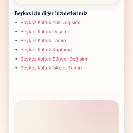
planına göre belirlenir. Fotoğraf
Beykoz Sandalye Kaplama işlerinde süre
gönderdiğinizde hızlıca anlaşılır bir aralık
Beykoz için diğer hizmetlerimiz
yapılan işlemin kapsamına göre değişir.
paylaşırız.
Çoğu projede 5-7 iş günü hedefiyle çalışır,
Beykoz Koltuk Yüz Değişimi
olası değişikliği önceden bildiririz.
Beykoz Koltuk Döşeme
Beykoz Koltuk Tamiri
Beykoz Koltuk Kaplama
Beykoz Koltuk Sünger Değişimi
Beykoz Koltuk İskelet Tamiri