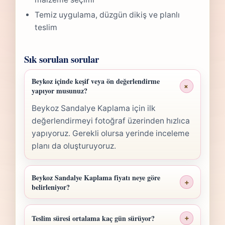
Temiz uygulama, düzgün dikiş ve planlı
teslim
Sık sorulan sorular
Beykoz içinde keşif veya ön değerlendirme
+
yapıyor musunuz?
Beykoz Sandalye Kaplama için ilk
değerlendirmeyi fotoğraf üzerinden hızlıca
yapıyoruz. Gerekli olursa yerinde inceleme
planı da oluşturuyoruz.
Beykoz Sandalye Kaplama fiyatı neye göre
+
belirleniyor?
Beykoz Sandalye Kaplama fiyatı; ölçü,
malzeme sınıfı, işçilik yoğunluğu ve teslim
Teslim süresi ortalama kaç gün sürüyor?
+