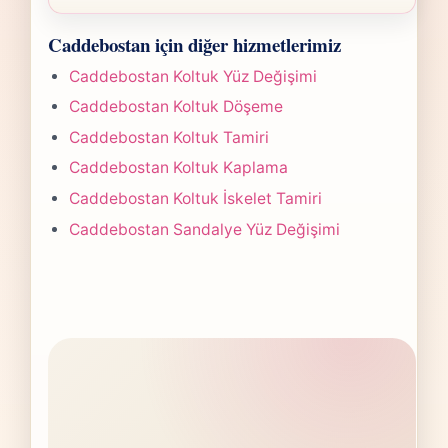
teslim planına göre belirlenir. Fotoğraf
Caddebostan Koltuk Sünger Değişimi
gönderdiğinizde hızlıca anlaşılır bir aralık
Caddebostan için diğer hizmetlerimiz
işlerinde süre yapılan işlemin kapsamına göre
paylaşırız.
değişir. Çoğu projede 5-7 iş günü hedefiyle
Caddebostan Koltuk Yüz Değişimi
çalışır, olası değişikliği önceden bildiririz.
Caddebostan Koltuk Döşeme
Caddebostan Koltuk Tamiri
Caddebostan Koltuk Kaplama
Caddebostan Koltuk İskelet Tamiri
Caddebostan Sandalye Yüz Değişimi