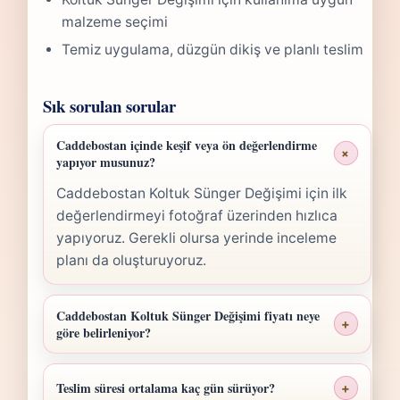
malzeme seçimi
Temiz uygulama, düzgün dikiş ve planlı teslim
Sık sorulan sorular
Caddebostan içinde keşif veya ön değerlendirme
+
yapıyor musunuz?
Caddebostan Koltuk Sünger Değişimi için ilk
değerlendirmeyi fotoğraf üzerinden hızlıca
yapıyoruz. Gerekli olursa yerinde inceleme
planı da oluşturuyoruz.
Caddebostan Koltuk Sünger Değişimi fiyatı neye
+
göre belirleniyor?
Caddebostan Koltuk Sünger Değişimi fiyatı;
ölçü, malzeme sınıfı, işçilik yoğunluğu ve
Teslim süresi ortalama kaç gün sürüyor?
+