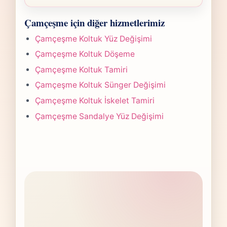
planına göre belirlenir. Fotoğraf
Camcesme Koltuk Kaplama işlerinde süre
gönderdiğinizde hızlıca anlaşılır bir aralık
Çamçeşme için diğer hizmetlerimiz
yapılan işlemin kapsamına göre değişir.
paylaşırız.
Çoğu projede 5-7 iş günü hedefiyle çalışır,
Çamçeşme Koltuk Yüz Değişimi
olası değişikliği önceden bildiririz.
Çamçeşme Koltuk Döşeme
Çamçeşme Koltuk Tamiri
Çamçeşme Koltuk Sünger Değişimi
Çamçeşme Koltuk İskelet Tamiri
Çamçeşme Sandalye Yüz Değişimi