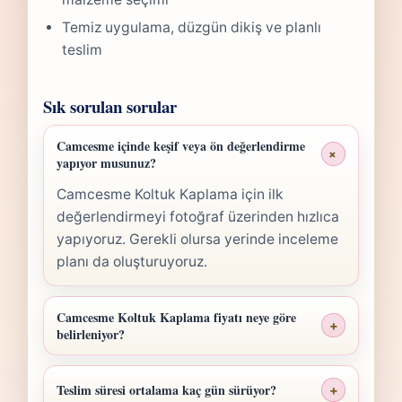
Temiz uygulama, düzgün dikiş ve planlı
teslim
Sık sorulan sorular
Camcesme içinde keşif veya ön değerlendirme
+
yapıyor musunuz?
Camcesme Koltuk Kaplama için ilk
değerlendirmeyi fotoğraf üzerinden hızlıca
yapıyoruz. Gerekli olursa yerinde inceleme
planı da oluşturuyoruz.
Camcesme Koltuk Kaplama fiyatı neye göre
+
belirleniyor?
Camcesme Koltuk Kaplama fiyatı; ölçü,
malzeme sınıfı, işçilik yoğunluğu ve teslim
Teslim süresi ortalama kaç gün sürüyor?
+