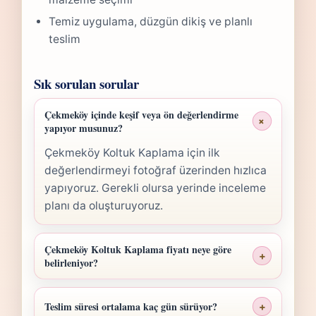
Temiz uygulama, düzgün dikiş ve planlı
teslim
Sık sorulan sorular
Çekmeköy içinde keşif veya ön değerlendirme
+
yapıyor musunuz?
Çekmeköy Koltuk Kaplama için ilk
değerlendirmeyi fotoğraf üzerinden hızlıca
yapıyoruz. Gerekli olursa yerinde inceleme
planı da oluşturuyoruz.
Çekmeköy Koltuk Kaplama fiyatı neye göre
+
belirleniyor?
Çekmeköy Koltuk Kaplama fiyatı; ölçü,
malzeme sınıfı, işçilik yoğunluğu ve teslim
Teslim süresi ortalama kaç gün sürüyor?
+