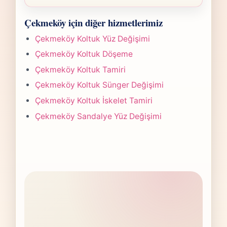
planına göre belirlenir. Fotoğraf
Çekmeköy Koltuk Kaplama işlerinde süre
gönderdiğinizde hızlıca anlaşılır bir aralık
Çekmeköy için diğer hizmetlerimiz
yapılan işlemin kapsamına göre değişir.
paylaşırız.
Çoğu projede 5-7 iş günü hedefiyle çalışır,
Çekmeköy Koltuk Yüz Değişimi
olası değişikliği önceden bildiririz.
Çekmeköy Koltuk Döşeme
Çekmeköy Koltuk Tamiri
Çekmeköy Koltuk Sünger Değişimi
Çekmeköy Koltuk İskelet Tamiri
Çekmeköy Sandalye Yüz Değişimi