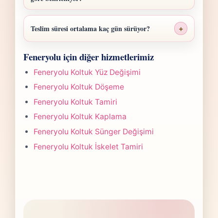
Feneryolu Sandalye Sünger Değişimi fiyatı;
ölçü, malzeme sınıfı, işçilik yoğunluğu ve
Teslim süresi ortalama kaç gün sürüyor?
+
teslim planına göre belirlenir. Fotoğraf
Feneryolu Sandalye Sünger Değişimi
gönderdiğinizde hızlıca anlaşılır bir aralık
Feneryolu için diğer hizmetlerimiz
işlerinde süre yapılan işlemin kapsamına
paylaşırız.
göre değişir. Çoğu projede 5-7 iş günü
Feneryolu Koltuk Yüz Değişimi
hedefiyle çalışır, olası değişikliği önceden
Feneryolu Koltuk Döşeme
bildiririz.
Feneryolu Koltuk Tamiri
Feneryolu Koltuk Kaplama
Feneryolu Koltuk Sünger Değişimi
Feneryolu Koltuk İskelet Tamiri