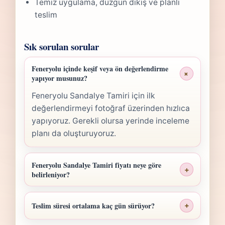
Temiz uygulama, düzgün dikiş ve planlı
teslim
Sık sorulan sorular
Feneryolu içinde keşif veya ön değerlendirme
+
yapıyor musunuz?
Feneryolu Sandalye Tamiri için ilk
değerlendirmeyi fotoğraf üzerinden hızlıca
yapıyoruz. Gerekli olursa yerinde inceleme
planı da oluşturuyoruz.
Feneryolu Sandalye Tamiri fiyatı neye göre
+
belirleniyor?
Feneryolu Sandalye Tamiri fiyatı; ölçü,
malzeme sınıfı, işçilik yoğunluğu ve teslim
Teslim süresi ortalama kaç gün sürüyor?
+
planına göre belirlenir. Fotoğraf