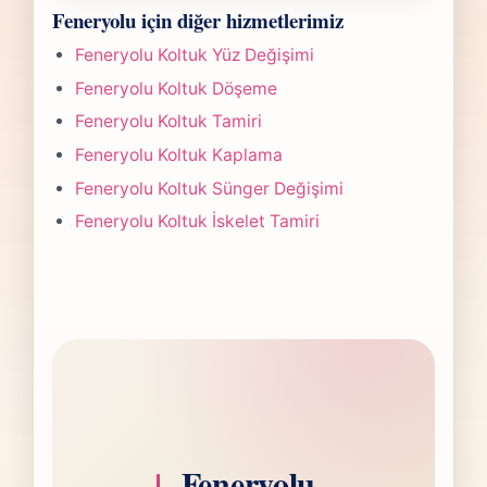
Feneryolu Sandalye Tamiri işlerinde süre
gönderdiğinizde hızlıca anlaşılır bir aralık
Feneryolu için diğer hizmetlerimiz
yapılan işlemin kapsamına göre değişir.
paylaşırız.
Çoğu projede 5-7 iş günü hedefiyle çalışır,
Feneryolu Koltuk Yüz Değişimi
olası değişikliği önceden bildiririz.
Feneryolu Koltuk Döşeme
Feneryolu Koltuk Tamiri
Feneryolu Koltuk Kaplama
Feneryolu Koltuk Sünger Değişimi
Feneryolu Koltuk İskelet Tamiri
Feneryolu