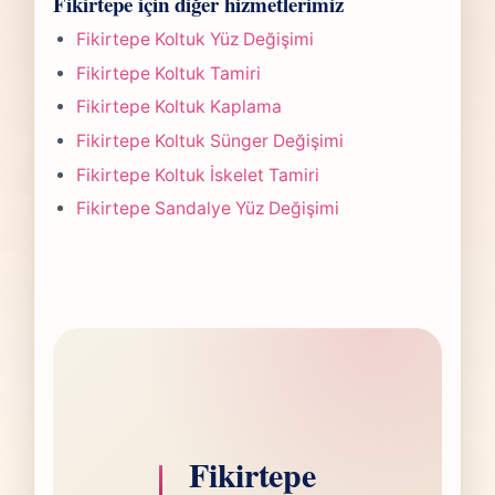
Fikirtepe için diğer hizmetlerimiz
yapılan işlemin kapsamına göre değişir.
paylaşırız.
Çoğu projede 5-7 iş günü hedefiyle çalışır,
Fikirtepe Koltuk Yüz Değişimi
olası değişikliği önceden bildiririz.
Fikirtepe Koltuk Tamiri
Fikirtepe Koltuk Kaplama
Fikirtepe Koltuk Sünger Değişimi
Fikirtepe Koltuk İskelet Tamiri
Fikirtepe Sandalye Yüz Değişimi
Fikirtepe