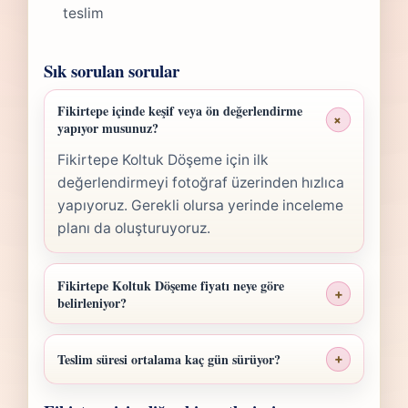
teslim
Sık sorulan sorular
Fikirtepe içinde keşif veya ön değerlendirme
+
yapıyor musunuz?
Fikirtepe Koltuk Döşeme için ilk
değerlendirmeyi fotoğraf üzerinden hızlıca
yapıyoruz. Gerekli olursa yerinde inceleme
planı da oluşturuyoruz.
Fikirtepe Koltuk Döşeme fiyatı neye göre
+
belirleniyor?
Fikirtepe Koltuk Döşeme fiyatı; ölçü,
malzeme sınıfı, işçilik yoğunluğu ve teslim
Teslim süresi ortalama kaç gün sürüyor?
+
planına göre belirlenir. Fotoğraf
Fikirtepe Koltuk Döşeme işlerinde süre
gönderdiğinizde hızlıca anlaşılır bir aralık