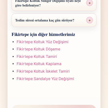
Fikirtepe Koltuk Sünger Değişimi fiyatı neye
+
göre belirleniyor?
Fikirtepe Koltuk Sünger Değişimi fiyatı;
ölçü, malzeme sınıfı, işçilik yoğunluğu ve
Teslim süresi ortalama kaç gün sürüyor?
+
teslim planına göre belirlenir. Fotoğraf
Fikirtepe Koltuk Sünger Değişimi işlerinde
gönderdiğinizde hızlıca anlaşılır bir aralık
Fikirtepe için diğer hizmetlerimiz
süre yapılan işlemin kapsamına göre
paylaşırız.
değişir. Çoğu projede 5-7 iş günü hedefiyle
Fikirtepe Koltuk Yüz Değişimi
çalışır, olası değişikliği önceden bildiririz.
Fikirtepe Koltuk Döşeme
Fikirtepe Koltuk Tamiri
Fikirtepe Koltuk Kaplama
Fikirtepe Koltuk İskelet Tamiri
Fikirtepe Sandalye Yüz Değişimi