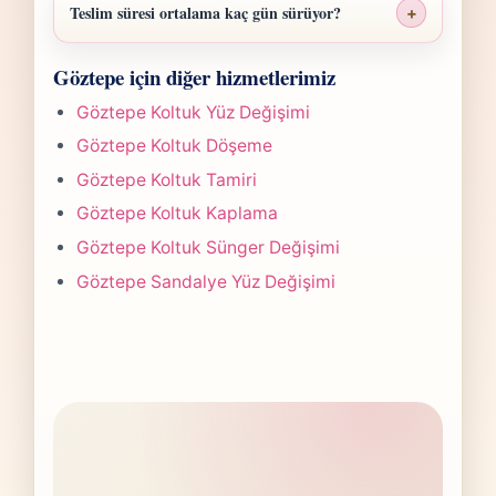
malzeme sınıfı, işçilik yoğunluğu ve teslim
Teslim süresi ortalama kaç gün sürüyor?
+
planına göre belirlenir. Fotoğraf
Göztepe Koltuk İskelet Tamiri işlerinde süre
gönderdiğinizde hızlıca anlaşılır bir aralık
Göztepe için diğer hizmetlerimiz
yapılan işlemin kapsamına göre değişir.
paylaşırız.
Çoğu projede 5-7 iş günü hedefiyle çalışır,
Göztepe Koltuk Yüz Değişimi
olası değişikliği önceden bildiririz.
Göztepe Koltuk Döşeme
Göztepe Koltuk Tamiri
Göztepe Koltuk Kaplama
Göztepe Koltuk Sünger Değişimi
Göztepe Sandalye Yüz Değişimi