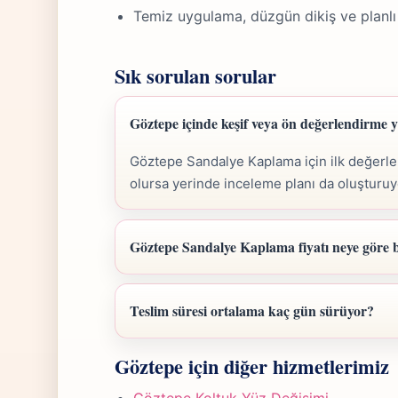
Temiz uygulama, düzgün dikiş ve planlı
Sık sorulan sorular
Göztepe içinde keşif veya ön değerlendirme
Göztepe Sandalye Kaplama için ilk değerlen
olursa yerinde inceleme planı da oluşturuy
Göztepe Sandalye Kaplama fiyatı neye göre b
Göztepe Sandalye Kaplama fiyatı; ölçü, malz
belirlenir. Fotoğraf gönderdiğinizde hızlıca a
Teslim süresi ortalama kaç gün sürüyor?
Göztepe Sandalye Kaplama işlerinde süre y
Göztepe için diğer hizmetlerimiz
7 iş günü hedefiyle çalışır, olası değişikliği