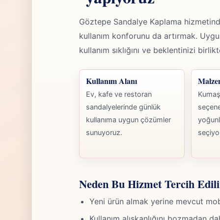
Göztepe Sandalye Kaplama hizmetind
kullanım konforunu da artırmak. Uy
kullanım sıklığını ve beklentinizi birli
Kullanım Alanı
Malze
Ev, kafe ve restoran
Kumaş,
sandalyelerinde günlük
seçene
kullanıma uygun çözümler
yoğunl
sunuyoruz.
seçiyo
Neden Bu Hizmet Tercih Edili
Yeni ürün almak yerine mevcut mobily
Kullanım alışkanlığını bozmadan da