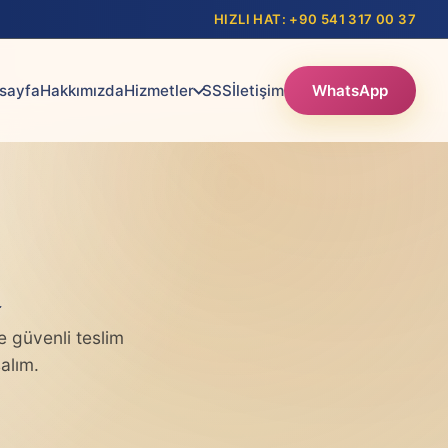
HIZLI HAT: +90 541 317 00 37
sayfa
Hakkımızda
Hizmetler
SSS
İletişim
WhatsApp
a
 güvenli teslim
alım.