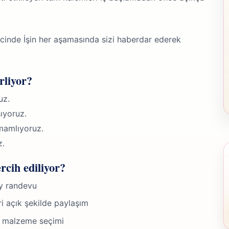
inde İşin her aşamasında sizi haberdar ederek
rliyor?
uz.
ıyoruz.
mamlıyoruz.
z.
rcih ediliyor?
ay randevu
ri açık şekilde paylaşım
n malzeme seçimi