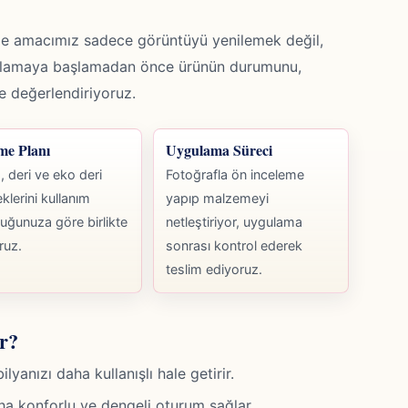
e amacımız sadece görüntüyü yenilemek değil,
gulamaya başlamadan önce ürünün durumunu,
kte değerlendiriyoruz.
me Planı
Uygulama Süreci
 deri ve eko deri
Fotoğrafla ön inceleme
klerini kullanım
yapıp malzemeyi
uğunuza göre birlikte
netleştiriyor, uygulama
ruz.
sonrası kontrol ederek
teslim ediyoruz.
r?
anızı daha kullanışlı hale getirir.
ha konforlu ve dengeli oturum sağlar.