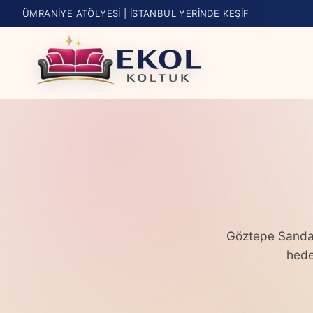
ÜMRANIYE ATÖLYESI | İSTANBUL YERINDE KEŞIF
Göztepe Sandal
hede