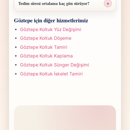
malzeme sınıfı, işçilik yoğunluğu ve teslim
Teslim süresi ortalama kaç gün sürüyor?
+
planına göre belirlenir. Fotoğraf
Göztepe Sandalye Yüz Değişimi işlerinde
gönderdiğinizde hızlıca anlaşılır bir aralık
Göztepe için diğer hizmetlerimiz
süre yapılan işlemin kapsamına göre
paylaşırız.
değişir. Çoğu projede 5-7 iş günü hedefiyle
Göztepe Koltuk Yüz Değişimi
çalışır, olası değişikliği önceden bildiririz.
Göztepe Koltuk Döşeme
Göztepe Koltuk Tamiri
Göztepe Koltuk Kaplama
Göztepe Koltuk Sünger Değişimi
Göztepe Koltuk İskelet Tamiri