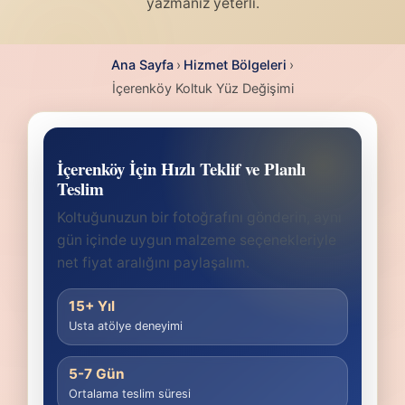
yazmanız yeterli.
Ana Sayfa
›
Hizmet Bölgeleri
›
İçerenköy Koltuk Yüz Değişimi
İçerenköy İçin Hızlı Teklif ve Planlı
Teslim
Koltuğunuzun bir fotoğrafını gönderin, aynı
gün içinde uygun malzeme seçenekleriyle
net fiyat aralığını paylaşalım.
15+ Yıl
Usta atölye deneyimi
5-7 Gün
Ortalama teslim süresi