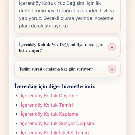
İçerenköy Koltuk Yüz Değişimi için ilk
değerlendirmeyi fotoğraf üzerinden hızlıca
yapıyoruz. Gerekli olursa yerinde inceleme
planı da oluşturuyoruz.
İçerenköy Koltuk Yüz Değişimi fiyatı neye göre
+
belirleniyor?
İçerenköy Koltuk Yüz Değişimi fiyatı; ölçü,
malzeme sınıfı, işçilik yoğunluğu ve teslim
Teslim süresi ortalama kaç gün sürüyor?
+
planına göre belirlenir. Fotoğraf
İçerenköy Koltuk Yüz Değişimi işlerinde
gönderdiğinizde hızlıca anlaşılır bir aralık
İçerenköy için diğer hizmetlerimiz
süre yapılan işlemin kapsamına göre
paylaşırız.
değişir. Çoğu projede 5-7 iş günü hedefiyle
İçerenköy Koltuk Döşeme
çalışır, olası değişikliği önceden bildiririz.
İçerenköy Koltuk Tamiri
İçerenköy Koltuk Kaplama
İçerenköy Koltuk Sünger Değişimi
İçerenköy Koltuk İskelet Tamiri