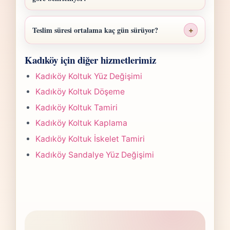
Kadıköy Koltuk Sünger Değişimi fiyatı; ölçü,
malzeme sınıfı, işçilik yoğunluğu ve teslim
Teslim süresi ortalama kaç gün sürüyor?
+
planına göre belirlenir. Fotoğraf
Kadıköy Koltuk Sünger Değişimi işlerinde
gönderdiğinizde hızlıca anlaşılır bir aralık
Kadıköy için diğer hizmetlerimiz
süre yapılan işlemin kapsamına göre
paylaşırız.
değişir. Çoğu projede 5-7 iş günü hedefiyle
Kadıköy Koltuk Yüz Değişimi
çalışır, olası değişikliği önceden bildiririz.
Kadıköy Koltuk Döşeme
Kadıköy Koltuk Tamiri
Kadıköy Koltuk Kaplama
Kadıköy Koltuk İskelet Tamiri
Kadıköy Sandalye Yüz Değişimi