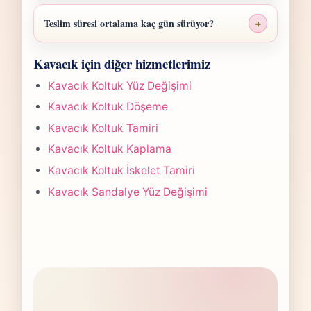
Kavacık Koltuk Sünger Değişimi fiyatı; ölçü,
malzeme sınıfı, işçilik yoğunluğu ve teslim
Teslim süresi ortalama kaç gün sürüyor?
+
planına göre belirlenir. Fotoğraf
Kavacık Koltuk Sünger Değişimi işlerinde
gönderdiğinizde hızlıca anlaşılır bir aralık
Kavacık için diğer hizmetlerimiz
süre yapılan işlemin kapsamına göre
paylaşırız.
değişir. Çoğu projede 5-7 iş günü hedefiyle
Kavacık Koltuk Yüz Değişimi
çalışır, olası değişikliği önceden bildiririz.
Kavacık Koltuk Döşeme
Kavacık Koltuk Tamiri
Kavacık Koltuk Kaplama
Kavacık Koltuk İskelet Tamiri
Kavacık Sandalye Yüz Değişimi