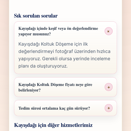
Sık sorulan sorular
Kayışdağı içinde keşif veya ön değerlendirme
+
yapıyor musunuz?
Kayışdağı Koltuk Döşeme için ilk
değerlendirmeyi fotoğraf üzerinden hızlıca
yapıyoruz. Gerekli olursa yerinde inceleme
planı da oluşturuyoruz.
Kayışdağı Koltuk Döşeme fiyatı neye göre
+
belirleniyor?
Kayışdağı Koltuk Döşeme fiyatı; ölçü,
malzeme sınıfı, işçilik yoğunluğu ve teslim
Teslim süresi ortalama kaç gün sürüyor?
+
planına göre belirlenir. Fotoğraf
Kayışdağı Koltuk Döşeme işlerinde süre
gönderdiğinizde hızlıca anlaşılır bir aralık
Kayışdağı için diğer hizmetlerimiz
yapılan işlemin kapsamına göre değişir.
paylaşırız.