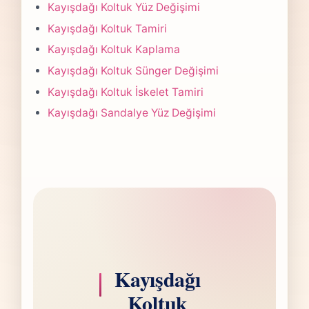
Çoğu projede 5-7 iş günü hedefiyle çalışır,
Kayışdağı Koltuk Yüz Değişimi
olası değişikliği önceden bildiririz.
Kayışdağı Koltuk Tamiri
Kayışdağı Koltuk Kaplama
Kayışdağı Koltuk Sünger Değişimi
Kayışdağı Koltuk İskelet Tamiri
Kayışdağı Sandalye Yüz Değişimi
Kayışdağı
Koltuk