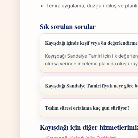
Temiz uygulama, düzgün dikiş ve planlı
Sık sorulan sorular
Kayışdağı içinde keşif veya ön değerlendir
Kayışdağı Sandalye Tamiri için ilk değerlen
olursa yerinde inceleme planı da oluşturuy
Kayışdağı Sandalye Tamiri fiyatı neye göre b
Kayışdağı Sandalye Tamiri fiyatı; ölçü, malz
belirlenir. Fotoğraf gönderdiğinizde hızlıca a
Teslim süresi ortalama kaç gün sürüyor?
Kayışdağı Sandalye Tamiri işlerinde süre 
Kayışdağı için diğer hizmetlerimi
iş günü hedefiyle çalışır, olası değişikliği ö