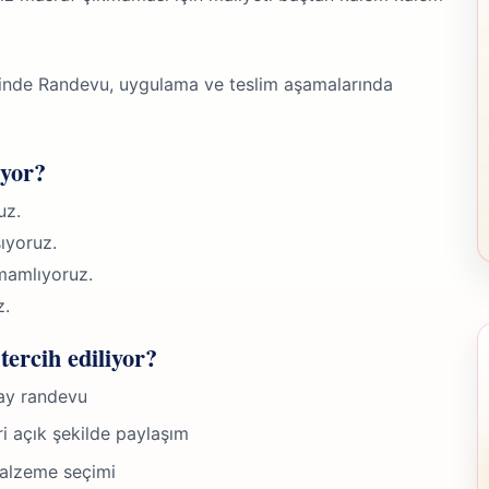
cinde Randevu, uygulama ve teslim aşamalarında
iyor?
uz.
ıyoruz.
mamlıyoruz.
z.
tercih ediliyor?
lay randevu
ri açık şekilde paylaşım
malzeme seçimi