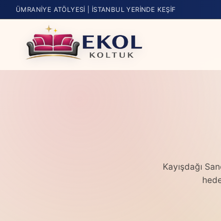
ÜMRANIYE ATÖLYESI | İSTANBUL YERINDE KEŞIF
Kayışdağı Sand
hede