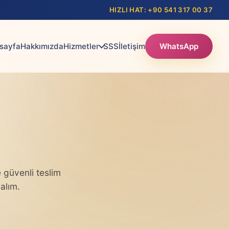
HIZLI HAT: +90 541 317 00 37
sayfa
Hakkımızda
Hizmetler
SSS
İletişim
WhatsApp
 güvenli teslim
alım.