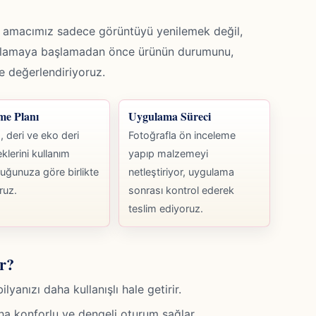
e amacımız sadece görüntüyü yenilemek değil,
gulamaya başlamadan önce ürünün durumunu,
kte değerlendiriyoruz.
me Planı
Uygulama Süreci
 deri ve eko deri
Fotoğrafla ön inceleme
klerini kullanım
yapıp malzemeyi
uğunuza göre birlikte
netleştiriyor, uygulama
ruz.
sonrası kontrol ederek
teslim ediyoruz.
r?
anızı daha kullanışlı hale getirir.
ha konforlu ve dengeli oturum sağlar.