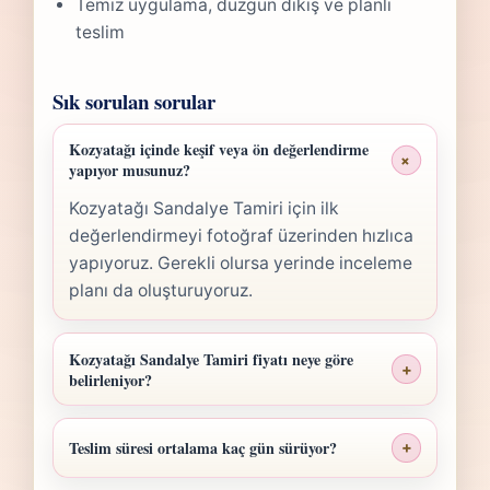
Temiz uygulama, düzgün dikiş ve planlı
teslim
Sık sorulan sorular
Kozyatağı içinde keşif veya ön değerlendirme
+
yapıyor musunuz?
Kozyatağı Sandalye Tamiri için ilk
değerlendirmeyi fotoğraf üzerinden hızlıca
yapıyoruz. Gerekli olursa yerinde inceleme
planı da oluşturuyoruz.
Kozyatağı Sandalye Tamiri fiyatı neye göre
+
belirleniyor?
Kozyatağı Sandalye Tamiri fiyatı; ölçü,
malzeme sınıfı, işçilik yoğunluğu ve teslim
Teslim süresi ortalama kaç gün sürüyor?
+
planına göre belirlenir. Fotoğraf