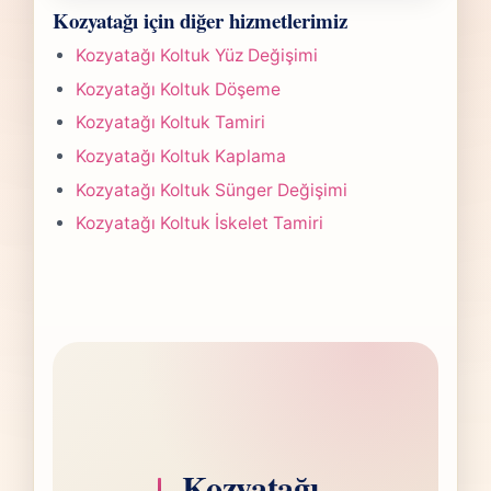
Kozyatağı Sandalye Tamiri işlerinde süre
gönderdiğinizde hızlıca anlaşılır bir aralık
Kozyatağı için diğer hizmetlerimiz
yapılan işlemin kapsamına göre değişir.
paylaşırız.
Çoğu projede 5-7 iş günü hedefiyle çalışır,
Kozyatağı Koltuk Yüz Değişimi
olası değişikliği önceden bildiririz.
Kozyatağı Koltuk Döşeme
Kozyatağı Koltuk Tamiri
Kozyatağı Koltuk Kaplama
Kozyatağı Koltuk Sünger Değişimi
Kozyatağı Koltuk İskelet Tamiri
Kozyatağı