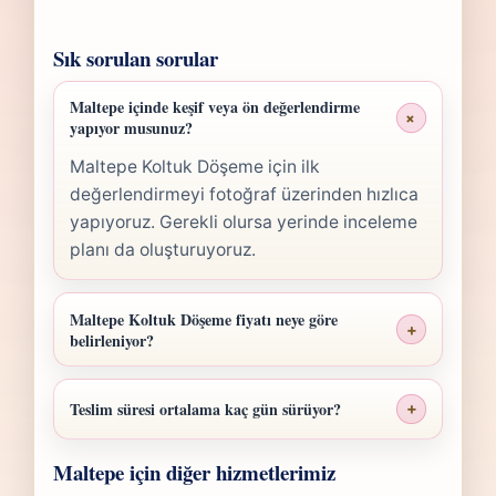
Sık sorulan sorular
Maltepe içinde keşif veya ön değerlendirme
+
yapıyor musunuz?
Maltepe Koltuk Döşeme için ilk
değerlendirmeyi fotoğraf üzerinden hızlıca
yapıyoruz. Gerekli olursa yerinde inceleme
planı da oluşturuyoruz.
Maltepe Koltuk Döşeme fiyatı neye göre
+
belirleniyor?
Maltepe Koltuk Döşeme fiyatı; ölçü,
malzeme sınıfı, işçilik yoğunluğu ve teslim
Teslim süresi ortalama kaç gün sürüyor?
+
planına göre belirlenir. Fotoğraf
Maltepe Koltuk Döşeme işlerinde süre
gönderdiğinizde hızlıca anlaşılır bir aralık
Maltepe için diğer hizmetlerimiz
yapılan işlemin kapsamına göre değişir.
paylaşırız.