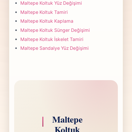
Çoğu projede 5-7 iş günü hedefiyle çalışır,
Maltepe Koltuk Yüz Değişimi
olası değişikliği önceden bildiririz.
Maltepe Koltuk Tamiri
Maltepe Koltuk Kaplama
Maltepe Koltuk Sünger Değişimi
Maltepe Koltuk İskelet Tamiri
Maltepe Sandalye Yüz Değişimi
Maltepe
Koltuk