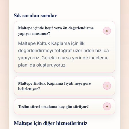
Sık sorulan sorular
Maltepe içinde keşif veya ön değerlendirme
+
yapıyor musunuz?
Maltepe Koltuk Kaplama için ilk
değerlendirmeyi fotoğraf üzerinden hızlıca
yapıyoruz. Gerekli olursa yerinde inceleme
planı da oluşturuyoruz.
Maltepe Koltuk Kaplama fiyatı neye göre
+
belirleniyor?
Maltepe Koltuk Kaplama fiyatı; ölçü,
malzeme sınıfı, işçilik yoğunluğu ve teslim
Teslim süresi ortalama kaç gün sürüyor?
+
planına göre belirlenir. Fotoğraf
Maltepe Koltuk Kaplama işlerinde süre
gönderdiğinizde hızlıca anlaşılır bir aralık
Maltepe için diğer hizmetlerimiz
yapılan işlemin kapsamına göre değişir.
paylaşırız.