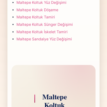
Çoğu projede 5-7 iş günü hedefiyle çalışır,
Maltepe Koltuk Yüz Değişimi
olası değişikliği önceden bildiririz.
Maltepe Koltuk Döşeme
Maltepe Koltuk Tamiri
Maltepe Koltuk Sünger Değişimi
Maltepe Koltuk İskelet Tamiri
Maltepe Sandalye Yüz Değişimi
Maltepe
Koltuk