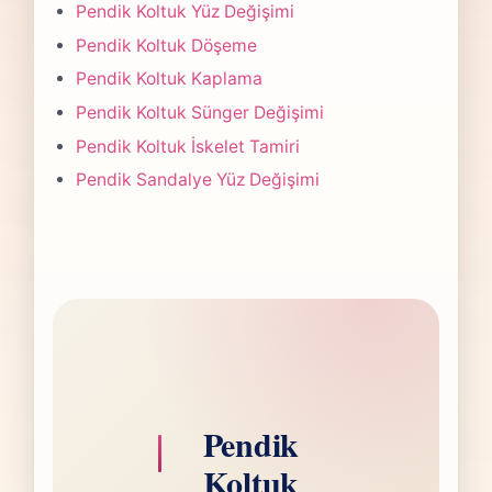
projede 5-7 iş günü hedefiyle çalışır, olası
Pendik Koltuk Yüz Değişimi
değişikliği önceden bildiririz.
Pendik Koltuk Döşeme
Pendik Koltuk Kaplama
Pendik Koltuk Sünger Değişimi
Pendik Koltuk İskelet Tamiri
Pendik Sandalye Yüz Değişimi
Pendik
Koltuk