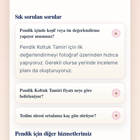
Sık sorulan sorular
Pendik içinde keşif veya ön değerlendirme
+
yapıyor musunuz?
Pendik Koltuk Tamiri için ilk
değerlendirmeyi fotoğraf üzerinden hızlıca
yapıyoruz. Gerekli olursa yerinde inceleme
planı da oluşturuyoruz.
Pendik Koltuk Tamiri fiyatı neye göre
+
belirleniyor?
Pendik Koltuk Tamiri fiyatı; ölçü, malzeme
sınıfı, işçilik yoğunluğu ve teslim planına
Teslim süresi ortalama kaç gün sürüyor?
+
göre belirlenir. Fotoğraf gönderdiğinizde
Pendik Koltuk Tamiri işlerinde süre yapılan
hızlıca anlaşılır bir aralık paylaşırız.
Pendik için diğer hizmetlerimiz
işlemin kapsamına göre değişir. Çoğu