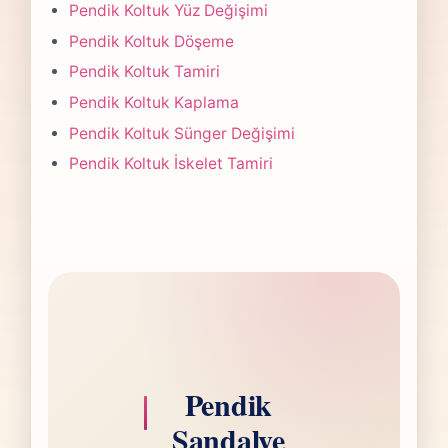
Çoğu projede 5-7 iş günü hedefiyle çalışır,
Pendik Koltuk Yüz Değişimi
olası değişikliği önceden bildiririz.
Pendik Koltuk Döşeme
Pendik Koltuk Tamiri
Pendik Koltuk Kaplama
Pendik Koltuk Sünger Değişimi
Pendik Koltuk İskelet Tamiri
Pendik
Sandalye