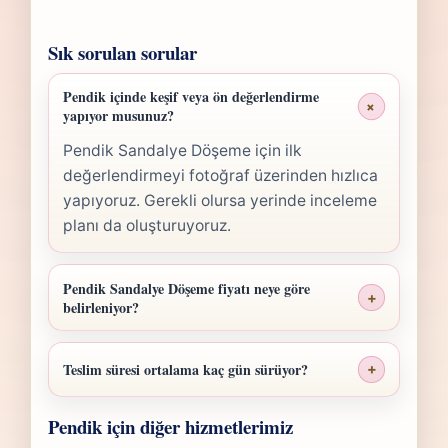
Sık sorulan sorular
Pendik içinde keşif veya ön değerlendirme
+
yapıyor musunuz?
Pendik Sandalye Döşeme için ilk
değerlendirmeyi fotoğraf üzerinden hızlıca
yapıyoruz. Gerekli olursa yerinde inceleme
planı da oluşturuyoruz.
Pendik Sandalye Döşeme fiyatı neye göre
+
belirleniyor?
Pendik Sandalye Döşeme fiyatı; ölçü,
malzeme sınıfı, işçilik yoğunluğu ve teslim
Teslim süresi ortalama kaç gün sürüyor?
+
planına göre belirlenir. Fotoğraf
Pendik Sandalye Döşeme işlerinde süre
gönderdiğinizde hızlıca anlaşılır bir aralık
Pendik için diğer hizmetlerimiz
yapılan işlemin kapsamına göre değişir.
paylaşırız.