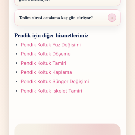
Pendik Sandalye Sünger Değişimi fiyatı;
ölçü, malzeme sınıfı, işçilik yoğunluğu ve
Teslim süresi ortalama kaç gün sürüyor?
+
teslim planına göre belirlenir. Fotoğraf
Pendik Sandalye Sünger Değişimi işlerinde
gönderdiğinizde hızlıca anlaşılır bir aralık
Pendik için diğer hizmetlerimiz
süre yapılan işlemin kapsamına göre
paylaşırız.
değişir. Çoğu projede 5-7 iş günü hedefiyle
Pendik Koltuk Yüz Değişimi
çalışır, olası değişikliği önceden bildiririz.
Pendik Koltuk Döşeme
Pendik Koltuk Tamiri
Pendik Koltuk Kaplama
Pendik Koltuk Sünger Değişimi
Pendik Koltuk İskelet Tamiri