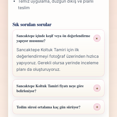
Temiz uygulama, düzgün dikiş ve planlı
teslim
Sık sorulan sorular
Sancaktepe içinde keşif veya ön değerlendirme
+
yapıyor musunuz?
Sancaktepe Koltuk Tamiri için ilk
değerlendirmeyi fotoğraf üzerinden hızlıca
yapıyoruz. Gerekli olursa yerinde inceleme
planı da oluşturuyoruz.
Sancaktepe Koltuk Tamiri fiyatı neye göre
+
belirleniyor?
Sancaktepe Koltuk Tamiri fiyatı; ölçü,
malzeme sınıfı, işçilik yoğunluğu ve teslim
Teslim süresi ortalama kaç gün sürüyor?
+
planına göre belirlenir. Fotoğraf