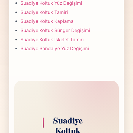
Çoğu projede 5-7 iş günü hedefiyle çalışır,
Suadiye Koltuk Yüz Değişimi
olası değişikliği önceden bildiririz.
Suadiye Koltuk Tamiri
Suadiye Koltuk Kaplama
Suadiye Koltuk Sünger Değişimi
Suadiye Koltuk İskelet Tamiri
Suadiye Sandalye Yüz Değişimi
Suadiye
Koltuk