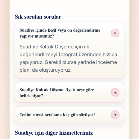
Sık sorulan sorular
Suadiye içinde keşif veya ön değerlendirme
+
yapıyor musunuz?
Suadiye Koltuk Döşeme için ilk
değerlendirmeyi fotoğraf üzerinden hızlıca
yapıyoruz. Gerekli olursa yerinde inceleme
planı da oluşturuyoruz.
Suadiye Koltuk Döşeme fiyatı neye göre
+
belirleniyor?
Suadiye Koltuk Döşeme fiyatı; ölçü,
malzeme sınıfı, işçilik yoğunluğu ve teslim
Teslim süresi ortalama kaç gün sürüyor?
+
planına göre belirlenir. Fotoğraf
Suadiye Koltuk Döşeme işlerinde süre
gönderdiğinizde hızlıca anlaşılır bir aralık
Suadiye için diğer hizmetlerimiz
yapılan işlemin kapsamına göre değişir.
paylaşırız.