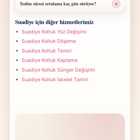
malzeme sınıfı, işçilik yoğunluğu ve teslim
Teslim süresi ortalama kaç gün sürüyor?
+
planına göre belirlenir. Fotoğraf
Suadiye Sandalye Kaplama işlerinde süre
gönderdiğinizde hızlıca anlaşılır bir aralık
Suadiye için diğer hizmetlerimiz
yapılan işlemin kapsamına göre değişir.
paylaşırız.
Çoğu projede 5-7 iş günü hedefiyle çalışır,
Suadiye Koltuk Yüz Değişimi
olası değişikliği önceden bildiririz.
Suadiye Koltuk Döşeme
Suadiye Koltuk Tamiri
Suadiye Koltuk Kaplama
Suadiye Koltuk Sünger Değişimi
Suadiye Koltuk İskelet Tamiri