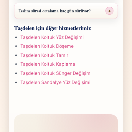
Taşdelen Koltuk İskelet Tamiri fiyatı; ölçü,
malzeme sınıfı, işçilik yoğunluğu ve teslim
Teslim süresi ortalama kaç gün sürüyor?
+
planına göre belirlenir. Fotoğraf
Taşdelen Koltuk İskelet Tamiri işlerinde
gönderdiğinizde hızlıca anlaşılır bir aralık
Taşdelen için diğer hizmetlerimiz
süre yapılan işlemin kapsamına göre
paylaşırız.
değişir. Çoğu projede 5-7 iş günü hedefiyle
Taşdelen Koltuk Yüz Değişimi
çalışır, olası değişikliği önceden bildiririz.
Taşdelen Koltuk Döşeme
Taşdelen Koltuk Tamiri
Taşdelen Koltuk Kaplama
Taşdelen Koltuk Sünger Değişimi
Taşdelen Sandalye Yüz Değişimi