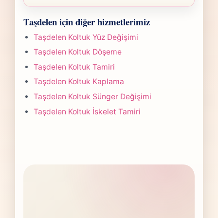
planına göre belirlenir. Fotoğraf
Taşdelen Sandalye Kaplama işlerinde süre
gönderdiğinizde hızlıca anlaşılır bir aralık
Taşdelen için diğer hizmetlerimiz
yapılan işlemin kapsamına göre değişir.
paylaşırız.
Çoğu projede 5-7 iş günü hedefiyle çalışır,
Taşdelen Koltuk Yüz Değişimi
olası değişikliği önceden bildiririz.
Taşdelen Koltuk Döşeme
Taşdelen Koltuk Tamiri
Taşdelen Koltuk Kaplama
Taşdelen Koltuk Sünger Değişimi
Taşdelen Koltuk İskelet Tamiri