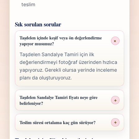
teslim
Sık sorulan sorular
Taşdelen içinde keşif veya ön değerlendirme
+
yapıyor musunuz?
Taşdelen Sandalye Tamiri için ilk
değerlendirmeyi fotoğraf üzerinden hızlıca
yapıyoruz. Gerekli olursa yerinde inceleme
planı da oluşturuyoruz.
Taşdelen Sandalye Tamiri fiyatı neye göre
+
belirleniyor?
Taşdelen Sandalye Tamiri fiyatı; ölçü,
malzeme sınıfı, işçilik yoğunluğu ve teslim
Teslim süresi ortalama kaç gün sürüyor?
+
planına göre belirlenir. Fotoğraf
Taşdelen Sandalye Tamiri işlerinde süre
gönderdiğinizde hızlıca anlaşılır bir aralık