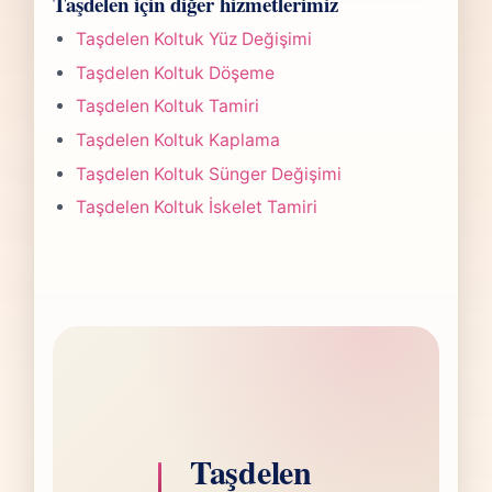
Taşdelen için diğer hizmetlerimiz
yapılan işlemin kapsamına göre değişir.
paylaşırız.
Çoğu projede 5-7 iş günü hedefiyle çalışır,
Taşdelen Koltuk Yüz Değişimi
olası değişikliği önceden bildiririz.
Taşdelen Koltuk Döşeme
Taşdelen Koltuk Tamiri
Taşdelen Koltuk Kaplama
Taşdelen Koltuk Sünger Değişimi
Taşdelen Koltuk İskelet Tamiri
Taşdelen