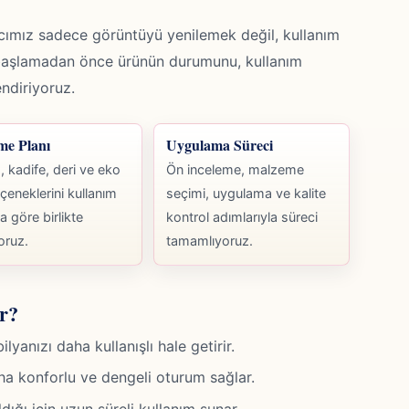
ımız sadece görüntüyü yenilemek değil, kullanım
başlamadan önce ürünün durumunu, kullanım
endiriyoruz.
me Planı
Uygulama Süreci
 kadife, deri ve eko
Ön inceleme, malzeme
çeneklerini kullanım
seçimi, uygulama ve kalite
na göre birlikte
kontrol adımlarıyla süreci
oruz.
tamamlıyoruz.
r?
anızı daha kullanışlı hale getirir.
ha konforlu ve dengeli oturum sağlar.
ığı için uzun süreli kullanım sunar.