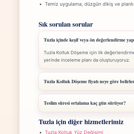
Temiz uygulama, düzgün dikiş ve planlı
Sık sorulan sorular
Tuzla içinde keşif veya ön değerlendirme y
Tuzla Koltuk Döşeme için ilk değerlendirme
yerinde inceleme planı da oluşturuyoruz.
Tuzla Koltuk Döşeme fiyatı neye göre belirle
Tuzla Koltuk Döşeme fiyatı; ölçü, malzeme sı
Fotoğraf gönderdiğinizde hızlıca anlaşılır bi
Teslim süresi ortalama kaç gün sürüyor?
Tuzla Koltuk Döşeme işlerinde süre yapıla
Tuzla için diğer hizmetlerimiz
günü hedefiyle çalışır, olası değişikliği önce
Tuzla Koltuk Yüz Değişimi