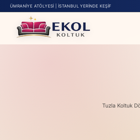
ÜMRANIYE ATÖLYESI | İSTANBUL YERINDE KEŞIF
Tuzla Koltuk D