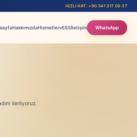
HIZLI HAT: +90 541 317 00 37
sayfa
Hakkımızda
Hizmetler
SSS
İletişim
WhatsApp
ım ilerliyoruz.