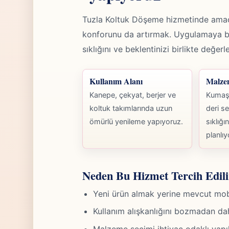
Tuzla Koltuk Döşeme hizmetinde amac
konforunu da artırmak. Uygulamaya 
sıklığını ve beklentinizi birlikte değerl
Kullanım Alanı
Malze
Kanepe, çekyat, berjer ve
Kumaş,
koltuk takımlarında uzun
deri se
ömürlü yenileme yapıyoruz.
sıklığı
planlıy
Neden Bu Hizmet Tercih Edili
Yeni ürün almak yerine mevcut mobily
Kullanım alışkanlığını bozmadan da
Malzeme seçimi ihtiyaç odaklı yapıld