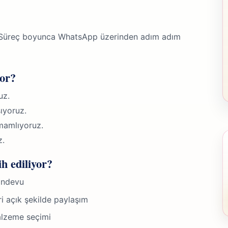
e Süreç boyunca WhatsApp üzerinden adım adım
yor?
uz.
ıyoruz.
mamlıyoruz.
z.
h ediliyor?
randevu
ri açık şekilde paylaşım
alzeme seçimi