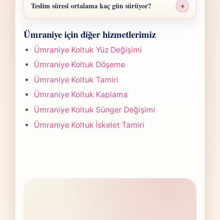
ölçü, malzeme sınıfı, işçilik yoğunluğu ve
Teslim süresi ortalama kaç gün sürüyor?
+
teslim planına göre belirlenir. Fotoğraf
Ümraniye Sandalye Yüz Değişimi işlerinde
gönderdiğinizde hızlıca anlaşılır bir aralık
Ümraniye için diğer hizmetlerimiz
süre yapılan işlemin kapsamına göre
paylaşırız.
değişir. Çoğu projede 5-7 iş günü hedefiyle
Ümraniye Koltuk Yüz Değişimi
çalışır, olası değişikliği önceden bildiririz.
Ümraniye Koltuk Döşeme
Ümraniye Koltuk Tamiri
Ümraniye Koltuk Kaplama
Ümraniye Koltuk Sünger Değişimi
Ümraniye Koltuk İskelet Tamiri