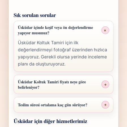
Sık sorulan sorular
Üsküdar içinde keşif veya ön değerlendirme
+
yapıyor musunuz?
Üsküdar Koltuk Tamiri için ilk
değerlendirmeyi fotoğraf üzerinden hızlıca
yapıyoruz. Gerekli olursa yerinde inceleme
planı da oluşturuyoruz.
Üsküdar Koltuk Tamiri fiyatı neye göre
+
belirleniyor?
Üsküdar Koltuk Tamiri fiyatı; ölçü, malzeme
sınıfı, işçilik yoğunluğu ve teslim planına
Teslim süresi ortalama kaç gün sürüyor?
+
göre belirlenir. Fotoğraf gönderdiğinizde
Üsküdar Koltuk Tamiri işlerinde süre
hızlıca anlaşılır bir aralık paylaşırız.
Üsküdar için diğer hizmetlerimiz
yapılan işlemin kapsamına göre değişir.