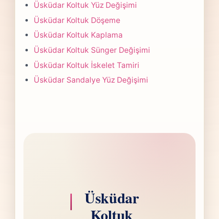
Çoğu projede 5-7 iş günü hedefiyle çalışır,
Üsküdar Koltuk Yüz Değişimi
olası değişikliği önceden bildiririz.
Üsküdar Koltuk Döşeme
Üsküdar Koltuk Kaplama
Üsküdar Koltuk Sünger Değişimi
Üsküdar Koltuk İskelet Tamiri
Üsküdar Sandalye Yüz Değişimi
Üsküdar
Koltuk