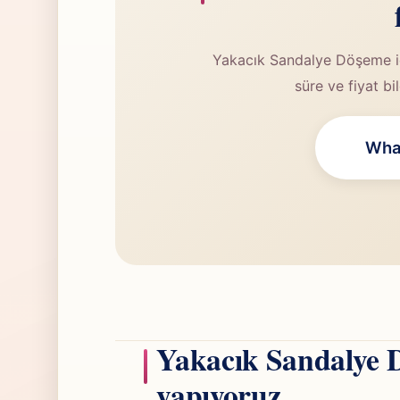
Yakacık Sandalye Döşeme iç
süre ve fiyat bi
What
Yakacık Sandalye 
yapıyoruz