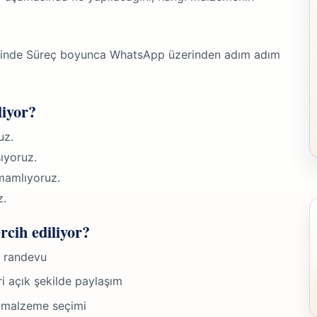
cinde Süreç boyunca WhatsApp üzerinden adım adım
liyor?
uz.
ıyoruz.
mamlıyoruz.
z.
rcih ediliyor?
y randevu
ri açık şekilde paylaşım
 malzeme seçimi