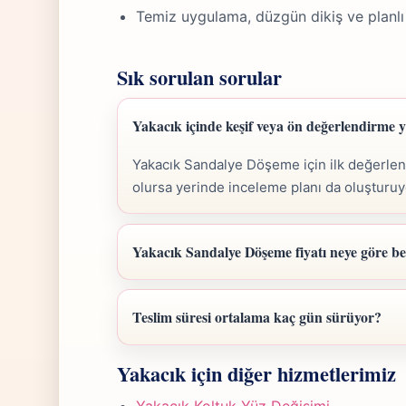
Temiz uygulama, düzgün dikiş ve planlı
Sık sorulan sorular
Yakacık içinde keşif veya ön değerlendirme
Yakacık Sandalye Döşeme için ilk değerlend
olursa yerinde inceleme planı da oluşturuy
Yakacık Sandalye Döşeme fiyatı neye göre be
Yakacık Sandalye Döşeme fiyatı; ölçü, malze
belirlenir. Fotoğraf gönderdiğinizde hızlıca a
Teslim süresi ortalama kaç gün sürüyor?
Yakacık Sandalye Döşeme işlerinde süre ya
Yakacık için diğer hizmetlerimiz
iş günü hedefiyle çalışır, olası değişikliği ö