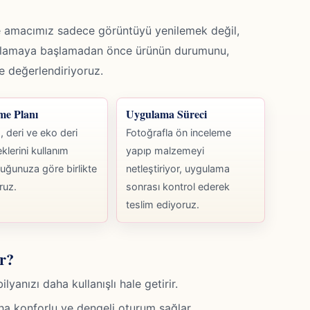
 amacımız sadece görüntüyü yenilemek değil,
gulamaya başlamadan önce ürünün durumunu,
kte değerlendiriyoruz.
me Planı
Uygulama Süreci
 deri ve eko deri
Fotoğrafla ön inceleme
klerini kullanım
yapıp malzemeyi
uğunuza göre birlikte
netleştiriyor, uygulama
ruz.
sonrası kontrol ederek
teslim ediyoruz.
r?
anızı daha kullanışlı hale getirir.
ha konforlu ve dengeli oturum sağlar.