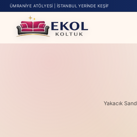
ÜMRANIYE ATÖLYESI | İSTANBUL YERINDE KEŞIF
Yakacık Sandal