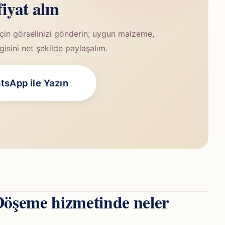
fiyat alın
in görselinizi gönderin; uygun malzeme,
lgisini net şekilde paylaşalım.
sApp ile Yazın
Döşeme hizmetinde neler