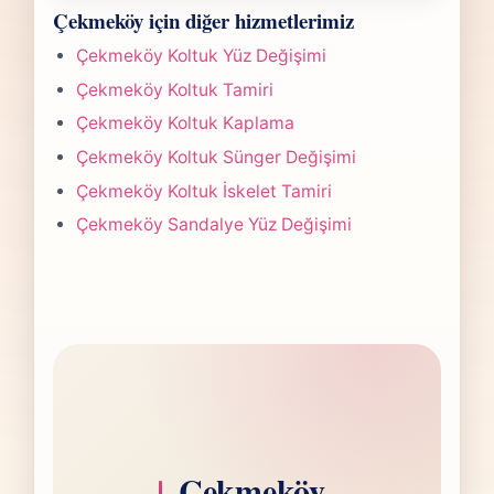
Çekmeköy Koltuk Döşeme işlerinde süre
gönderdiğinizde hızlıca anlaşılır bir aralık
Çekmeköy için diğer hizmetlerimiz
yapılan işlemin kapsamına göre değişir.
paylaşırız.
Çoğu projede 5-7 iş günü hedefiyle çalışır,
Çekmeköy Koltuk Yüz Değişimi
olası değişikliği önceden bildiririz.
Çekmeköy Koltuk Tamiri
Çekmeköy Koltuk Kaplama
Çekmeköy Koltuk Sünger Değişimi
Çekmeköy Koltuk İskelet Tamiri
Çekmeköy Sandalye Yüz Değişimi
Çekmeköy