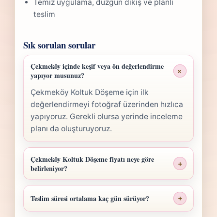
Temiz uygulama, düzgün dikiş ve planlı
teslim
Sık sorulan sorular
Çekmeköy içinde keşif veya ön değerlendirme
+
yapıyor musunuz?
Çekmeköy Koltuk Döşeme için ilk
değerlendirmeyi fotoğraf üzerinden hızlıca
yapıyoruz. Gerekli olursa yerinde inceleme
planı da oluşturuyoruz.
Çekmeköy Koltuk Döşeme fiyatı neye göre
+
belirleniyor?
Çekmeköy Koltuk Döşeme fiyatı; ölçü,
malzeme sınıfı, işçilik yoğunluğu ve teslim
Teslim süresi ortalama kaç gün sürüyor?
+
planına göre belirlenir. Fotoğraf