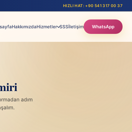
HIZLI HAT: +90 541 317 00 37
sayfa
Hakkımızda
Hizmetler
SSS
İletişim
WhatsApp
miri
yormadan adım
aşalım.