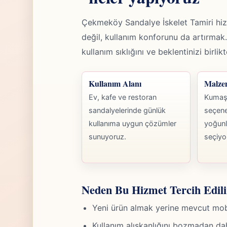
Çekmeköy Sandalye İskelet Tamiri hi
değil, kullanım konforunu da artırm
kullanım sıklığını ve beklentinizi birli
Kullanım Alanı
Malze
Ev, kafe ve restoran
Kumaş,
sandalyelerinde günlük
seçene
kullanıma uygun çözümler
yoğunl
sunuyoruz.
seçiyo
Neden Bu Hizmet Tercih Edili
Yeni ürün almak yerine mevcut mobily
Kullanım alışkanlığını bozmadan da