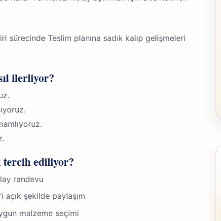
i sürecinde Teslim planına sadık kalıp gelişmeleri
ıl ilerliyor?
uz.
ıyoruz.
mamlıyoruz.
z.
tercih ediliyor?
olay randevu
ri açık şekilde paylaşım
 uygun malzeme seçimi