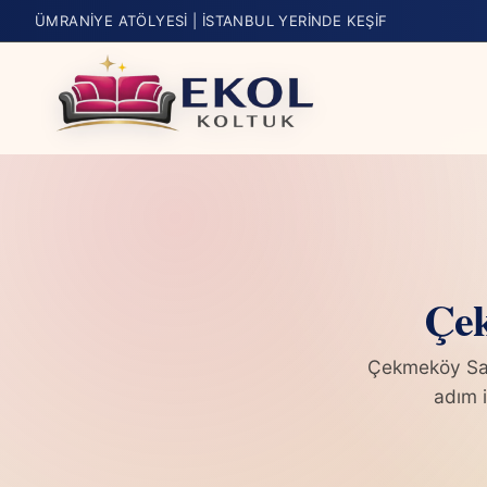
ÜMRANIYE ATÖLYESI | İSTANBUL YERINDE KEŞIF
Çek
Çekmeköy San
adım i