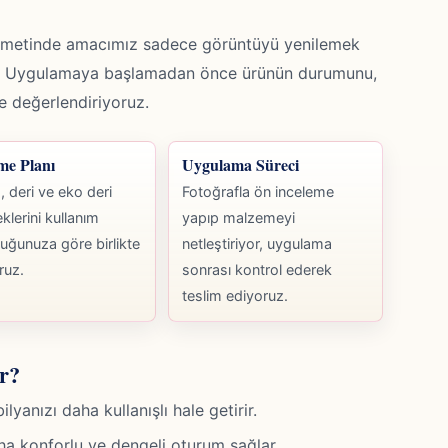
zmetinde amacımız sadece görüntüyü yenilemek
ak. Uygulamaya başlamadan önce ürünün durumunu,
kte değerlendiriyoruz.
me Planı
Uygulama Süreci
 deri ve eko deri
Fotoğrafla ön inceleme
klerini kullanım
yapıp malzemeyi
uğunuza göre birlikte
netleştiriyor, uygulama
ruz.
sonrası kontrol ederek
teslim ediyoruz.
r?
anızı daha kullanışlı hale getirir.
ha konforlu ve dengeli oturum sağlar.