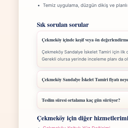
Temiz uygulama, düzgün dikiş ve planlı
Sık sorulan sorular
Çekmeköy içinde keşif veya ön değerlendir
Çekmeköy Sandalye İskelet Tamiri için ilk 
Gerekli olursa yerinde inceleme planı da o
Çekmeköy Sandalye İskelet Tamiri fiyatı neye
Çekmeköy Sandalye İskelet Tamiri fiyatı; öl
göre belirlenir. Fotoğraf gönderdiğinizde hızl
Teslim süresi ortalama kaç gün sürüyor?
Çekmeköy Sandalye İskelet Tamiri işlerind
Çekmeköy için diğer hizmetlerim
projede 5-7 iş günü hedefiyle çalışır, olası 