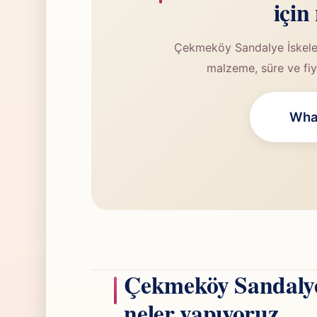
için
Çekmeköy Sandalye İskelet 
malzeme, süre ve fiya
What
Çekmeköy Sandalye 
neler yapıyoruz