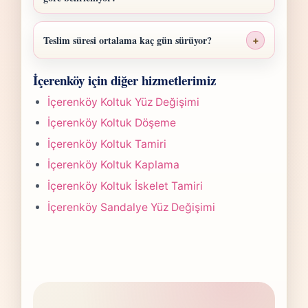
İçerenköy Koltuk Sünger Değişimi fiyatı;
ölçü, malzeme sınıfı, işçilik yoğunluğu ve
Teslim süresi ortalama kaç gün sürüyor?
+
teslim planına göre belirlenir. Fotoğraf
İçerenköy Koltuk Sünger Değişimi işlerinde
gönderdiğinizde hızlıca anlaşılır bir aralık
İçerenköy için diğer hizmetlerimiz
süre yapılan işlemin kapsamına göre
paylaşırız.
değişir. Çoğu projede 5-7 iş günü hedefiyle
İçerenköy Koltuk Yüz Değişimi
çalışır, olası değişikliği önceden bildiririz.
İçerenköy Koltuk Döşeme
İçerenköy Koltuk Tamiri
İçerenköy Koltuk Kaplama
İçerenköy Koltuk İskelet Tamiri
İçerenköy Sandalye Yüz Değişimi