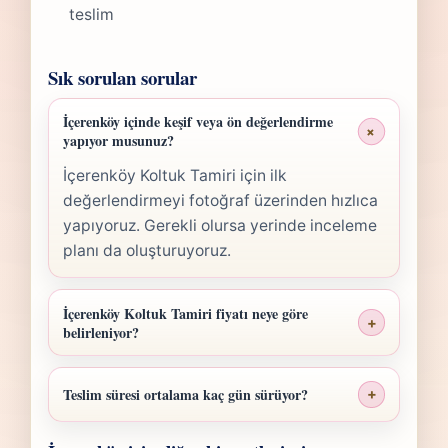
teslim
Sık sorulan sorular
İçerenköy içinde keşif veya ön değerlendirme
+
yapıyor musunuz?
İçerenköy Koltuk Tamiri için ilk
değerlendirmeyi fotoğraf üzerinden hızlıca
yapıyoruz. Gerekli olursa yerinde inceleme
planı da oluşturuyoruz.
İçerenköy Koltuk Tamiri fiyatı neye göre
+
belirleniyor?
İçerenköy Koltuk Tamiri fiyatı; ölçü,
malzeme sınıfı, işçilik yoğunluğu ve teslim
Teslim süresi ortalama kaç gün sürüyor?
+
planına göre belirlenir. Fotoğraf
İçerenköy Koltuk Tamiri işlerinde süre
gönderdiğinizde hızlıca anlaşılır bir aralık