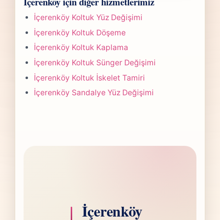
İçerenköy için diğer hizmetlerimiz
yapılan işlemin kapsamına göre değişir.
paylaşırız.
Çoğu projede 5-7 iş günü hedefiyle çalışır,
İçerenköy Koltuk Yüz Değişimi
olası değişikliği önceden bildiririz.
İçerenköy Koltuk Döşeme
İçerenköy Koltuk Kaplama
İçerenköy Koltuk Sünger Değişimi
İçerenköy Koltuk İskelet Tamiri
İçerenköy Sandalye Yüz Değişimi
İçerenköy