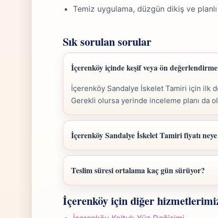
Temiz uygulama, düzgün dikiş ve planlı
Sık sorulan sorular
İçerenköy içinde keşif veya ön değerlendir
İçerenköy Sandalye İskelet Tamiri için ilk 
Gerekli olursa yerinde inceleme planı da o
İçerenköy Sandalye İskelet Tamiri fiyatı neye
İçerenköy Sandalye İskelet Tamiri fiyatı; öl
göre belirlenir. Fotoğraf gönderdiğinizde hızl
Teslim süresi ortalama kaç gün sürüyor?
İçerenköy Sandalye İskelet Tamiri işlerind
İçerenköy için diğer hizmetlerimi
projede 5-7 iş günü hedefiyle çalışır, olası 