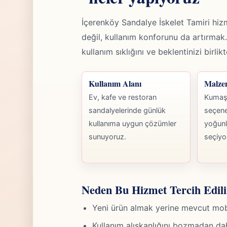
İçerenköy Sandalye İskelet Tamiri h
değil, kullanım konforunu da artırm
kullanım sıklığını ve beklentinizi birli
Kullanım Alanı
Malze
Ev, kafe ve restoran
Kumaş,
sandalyelerinde günlük
seçene
kullanıma uygun çözümler
yoğunl
sunuyoruz.
seçiyo
Neden Bu Hizmet Tercih Edili
Yeni ürün almak yerine mevcut mobily
Kullanım alışkanlığını bozmadan da