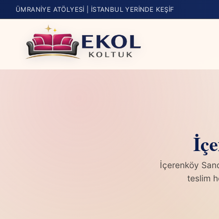
ÜMRANIYE ATÖLYESI | İSTANBUL YERINDE KEŞIF
İçe
İçerenköy Sand
teslim h