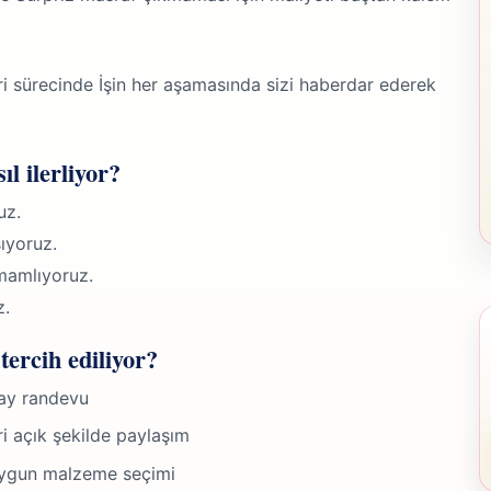
ri sürecinde İşin her aşamasında sizi haberdar ederek
ıl ilerliyor?
uz.
ıyoruz.
mamlıyoruz.
z.
tercih ediliyor?
lay randevu
ri açık şekilde paylaşım
 uygun malzeme seçimi