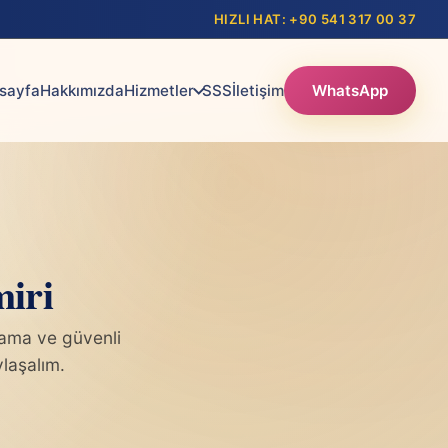
HIZLI HAT: +90 541 317 00 37
sayfa
Hakkımızda
Hizmetler
SSS
İletişim
WhatsApp
miri
lama ve güvenli
ylaşalım.