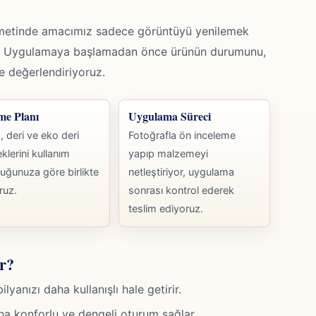
izmetinde amacımız sadece görüntüyü yenilemek
ak. Uygulamaya başlamadan önce ürünün durumunu,
kte değerlendiriyoruz.
me Planı
Uygulama Süreci
 deri ve eko deri
Fotoğrafla ön inceleme
klerini kullanım
yapıp malzemeyi
uğunuza göre birlikte
netleştiriyor, uygulama
ruz.
sonrası kontrol ederek
teslim ediyoruz.
r?
anızı daha kullanışlı hale getirir.
ha konforlu ve dengeli oturum sağlar.