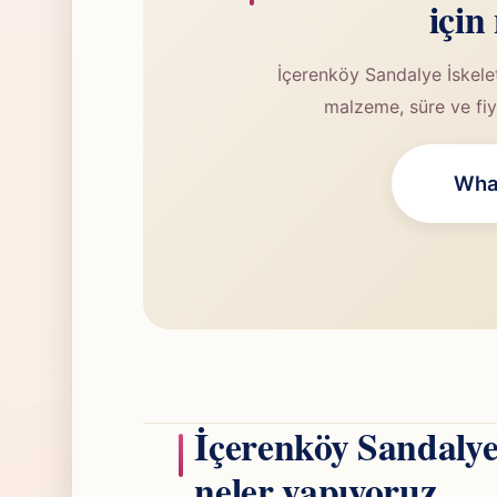
için
İçerenköy Sandalye İskelet
malzeme, süre ve fiya
What
İçerenköy Sandalye
neler yapıyoruz