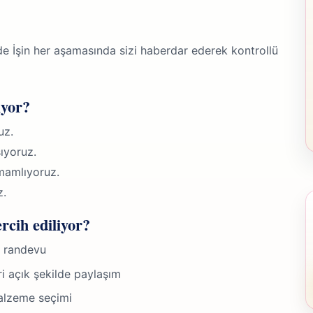
e İşin her aşamasında sizi haberdar ederek kontrollü
iyor?
uz.
ıyoruz.
mamlıyoruz.
z.
rcih ediliyor?
y randevu
ri açık şekilde paylaşım
alzeme seçimi