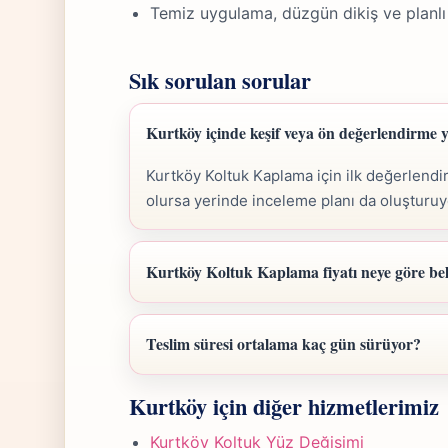
Temiz uygulama, düzgün dikiş ve planlı
Sık sorulan sorular
Kurtköy içinde keşif veya ön değerlendirme
Kurtköy Koltuk Kaplama için ilk değerlendi
olursa yerinde inceleme planı da oluşturuy
Kurtköy Koltuk Kaplama fiyatı neye göre bel
Kurtköy Koltuk Kaplama fiyatı; ölçü, malzem
belirlenir. Fotoğraf gönderdiğinizde hızlıca a
Teslim süresi ortalama kaç gün sürüyor?
Kurtköy Koltuk Kaplama işlerinde süre yapı
Kurtköy için diğer hizmetlerimiz
günü hedefiyle çalışır, olası değişikliği önce
Kurtköy Koltuk Yüz Değişimi