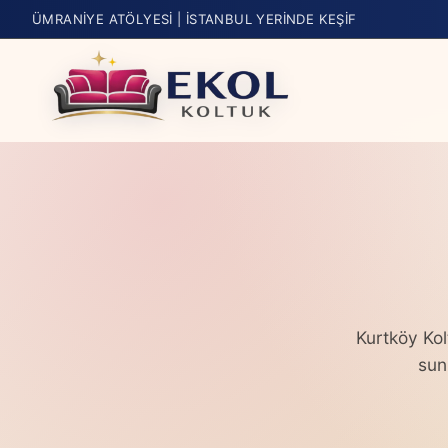
ÜMRANIYE ATÖLYESI | İSTANBUL YERINDE KEŞIF
Kurtköy Kol
sun