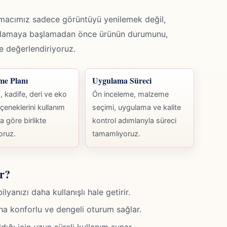
macımız sadece görüntüyü yenilemek değil,
gulamaya başlamadan önce ürünün durumunu,
kte değerlendiriyoruz.
me Planı
Uygulama Süreci
 kadife, deri ve eko
Ön inceleme, malzeme
çeneklerini kullanım
seçimi, uygulama ve kalite
na göre birlikte
kontrol adımlarıyla süreci
oruz.
tamamlıyoruz.
r?
anızı daha kullanışlı hale getirir.
ha konforlu ve dengeli oturum sağlar.
ığı için uzun süreli kullanım sunar.