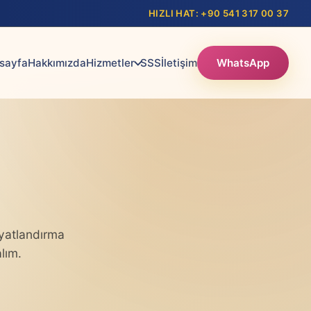
HIZLI HAT: +90 541 317 00 37
sayfa
Hakkımızda
Hizmetler
SSS
İletişim
WhatsApp
iyatlandırma
lım.