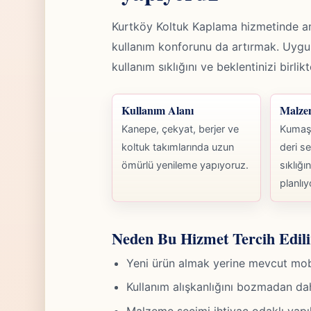
Kurtköy Koltuk Kaplama hizmetinde a
kullanım konforunu da artırmak. Uy
kullanım sıklığını ve beklentinizi birli
Kullanım Alanı
Malze
Kanepe, çekyat, berjer ve
Kumaş,
koltuk takımlarında uzun
deri se
ömürlü yenileme yapıyoruz.
sıklığı
planlıy
Neden Bu Hizmet Tercih Edili
Yeni ürün almak yerine mevcut mobily
Kullanım alışkanlığını bozmadan da
Malzeme seçimi ihtiyaç odaklı yapıld