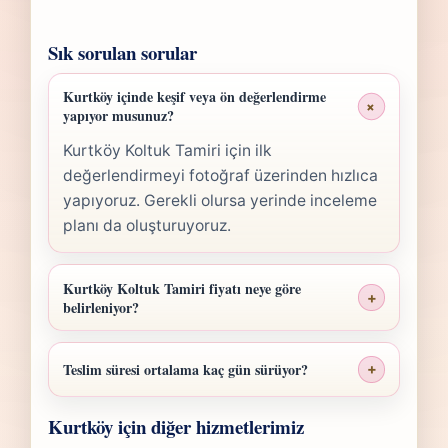
Sık sorulan sorular
Kurtköy içinde keşif veya ön değerlendirme
+
yapıyor musunuz?
Kurtköy Koltuk Tamiri için ilk
değerlendirmeyi fotoğraf üzerinden hızlıca
yapıyoruz. Gerekli olursa yerinde inceleme
planı da oluşturuyoruz.
Kurtköy Koltuk Tamiri fiyatı neye göre
+
belirleniyor?
Kurtköy Koltuk Tamiri fiyatı; ölçü, malzeme
sınıfı, işçilik yoğunluğu ve teslim planına
Teslim süresi ortalama kaç gün sürüyor?
+
göre belirlenir. Fotoğraf gönderdiğinizde
Kurtköy Koltuk Tamiri işlerinde süre yapılan
hızlıca anlaşılır bir aralık paylaşırız.
Kurtköy için diğer hizmetlerimiz
işlemin kapsamına göre değişir. Çoğu