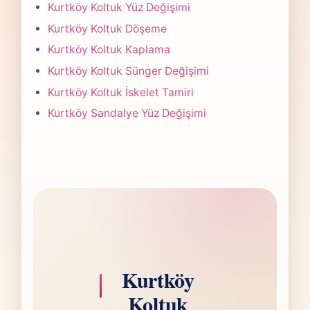
projede 5-7 iş günü hedefiyle çalışır, olası
Kurtköy Koltuk Yüz Değişimi
değişikliği önceden bildiririz.
Kurtköy Koltuk Döşeme
Kurtköy Koltuk Kaplama
Kurtköy Koltuk Sünger Değişimi
Kurtköy Koltuk İskelet Tamiri
Kurtköy Sandalye Yüz Değişimi
Kurtköy
Koltuk