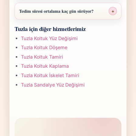
Tuzla Koltuk Sünger Değişimi fiyatı; ölçü,
malzeme sınıfı, işçilik yoğunluğu ve teslim
Teslim süresi ortalama kaç gün sürüyor?
+
planına göre belirlenir. Fotoğraf
Tuzla Koltuk Sünger Değişimi işlerinde süre
gönderdiğinizde hızlıca anlaşılır bir aralık
Tuzla için diğer hizmetlerimiz
yapılan işlemin kapsamına göre değişir.
paylaşırız.
Çoğu projede 5-7 iş günü hedefiyle çalışır,
Tuzla Koltuk Yüz Değişimi
olası değişikliği önceden bildiririz.
Tuzla Koltuk Döşeme
Tuzla Koltuk Tamiri
Tuzla Koltuk Kaplama
Tuzla Koltuk İskelet Tamiri
Tuzla Sandalye Yüz Değişimi